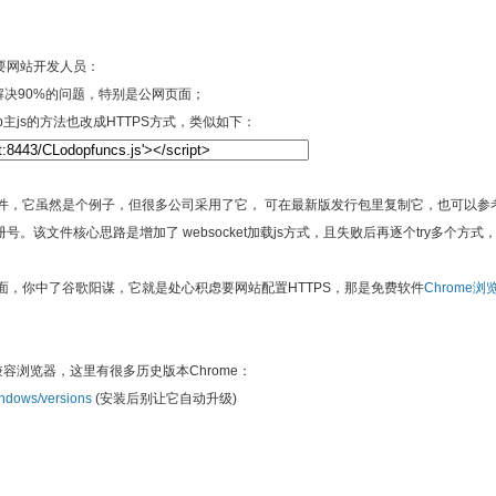
要网站开发人员：
解决90%的问题，特别是公网页面；
p主js的方法也改成HTTPS方式，类似如下：
件，它虽然是个例子，但很多公司采用了它， 可在最新版发行包里复制它，也可以参
该文件核心思路是增加了 websocket加载js方式，且失败后再逐个try多个方式，对
页面，你中了谷歌阳谋，它就是处心积虑要网站配置HTTPS，那是免费软件
Chrome
容浏览器，这里有很多历史版本Chrome：
indows/versions
(安装后别让它自动升级)