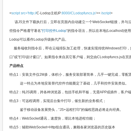
<
script
src='http://
C-Lodop主机IP
:8000/CLodopfuncs.js'
><
/script
>
该JS文件下载执行后，立即在页面内自动建立一个WebSocket链接，并
些指令严格遵守著名“
打印控件Lodop
”的指令语法，所以在本地(Localhost
Lodop可以看作Lodop升级换代产品。​​​
服务端收到指令后，即在云端排队加工处理，快速实现传统Windows打印
口”或"打印设计窗口"。如果指令来自其它客户端，则交由
CLodopfuncs.js
在页面
产品特点​
特点1：安装文件仅2M多，体积小，服务安装部署简单，几乎一键完成，零配置；​
这一特点为本地安装替代控件功能奠定了基础，几乎和控件安装类似。​
特点2：纯JS调用，跨各种浏览器，包括手机和平板，无需APP或插件，客户
特点3：可远程调用，实现后台集中打印，催生新的业务模式；​​​​
鉴于移动设备发展势头，​“JS+远程打印”的编程思路必将走向经典。
特点4：WebSocket通讯，速度快，堪比本地进程功能；
特点5：辅助WebSocket+Http组合通讯，兼顾各家浏览器的历史版本